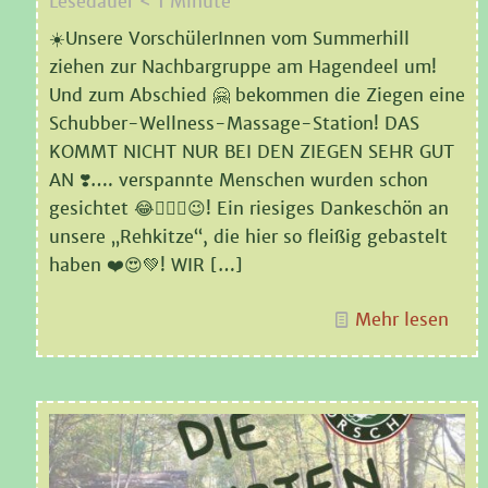
Lesedauer
< 1
Minute
☀️Unsere VorschülerInnen vom Summerhill
ziehen zur Nachbargruppe am Hagendeel um!
Und zum Abschied 🤗 bekommen die Ziegen eine
Schubber-Wellness-Massage-Station! DAS
KOMMT NICHT NUR BEI DEN ZIEGEN SEHR GUT
AN ❣️…. verspannte Menschen wurden schon
gesichtet 😂💆🏻‍♀️😉! Ein riesiges Dankeschön an
unsere „Rehkitze“, die hier so fleißig gebastelt
haben ❤️😍💚! WIR
[…]
Mehr lesen