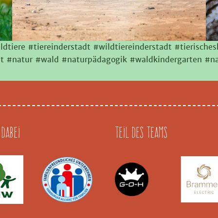
ldtiere #tiereinderstadt #wildtiereinderstadt #tierische
dt #natur #wald #naturpädagogik #waldkindergarten #na
 dabei
Teil des Teams