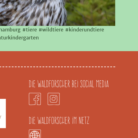
shamburg #tiere #wildtiere #kinderundtiere
turkindergarten
Die Waldforscher bei Social Media
Die Waldforscher im Netz