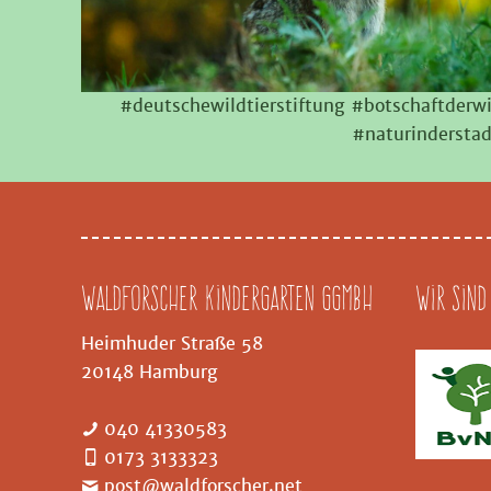
#deutschewildtierstiftung #botschaftderwi
#naturindersta
Waldforscher Kindergarten GGMBH
Wir sind
Heimhuder Straße 58
20148 Hamburg
040 41330583
0173 3133323
post@waldforscher.net