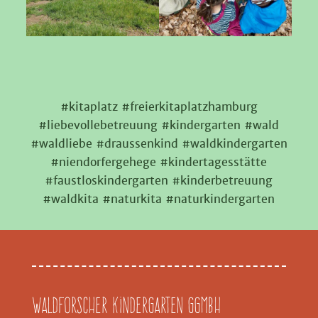
#kitaplatz #freierkitaplatzhamburg
#liebevollebetreuung #kindergarten #wald
#waldliebe #draussenkind #waldkindergarten
#niendorfergehege #kindertagesstätte
#faustloskindergarten #kinderbetreuung
#waldkita #naturkita #naturkindergarten
Waldforscher Kindergarten GGMBH